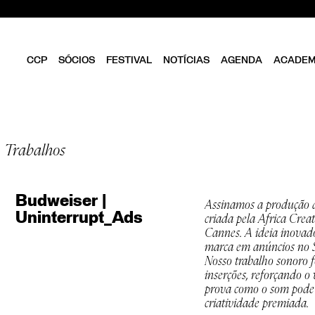
CCP
SÓCIOS
FESTIVAL
NOTÍCIAS
AGENDA
ACADEM
CLUBE
SER SÓCIO
OBJETIVOS
DIRETÓRIO
ESTATUTOS
VANTAGENS
Trabalhos
DIREÇÃO
FOLHA EM BRANCO
EQUIPA
ASSEMBLEIA GERAL
CONSELHO FISCAL
Budweiser |
Assinamos a produção 
BIBLIOTECA CCP
Uninterrupt_Ads
criada pela Africa Cre
PARCEIROS
Cannes. A ideia inovad
EMPREENDEDORISMO
marca em anúncios no S
CRIATIVO DE LISBOA
Nosso trabalho sonoro fo
inserções, reforçando o
prova como o som pode s
criatividade premiada.