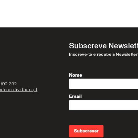
Subscreve Newslet
Inscreve-te e recebe a Newslette
Nome
3 192 292
dacriatividade.pt
Email