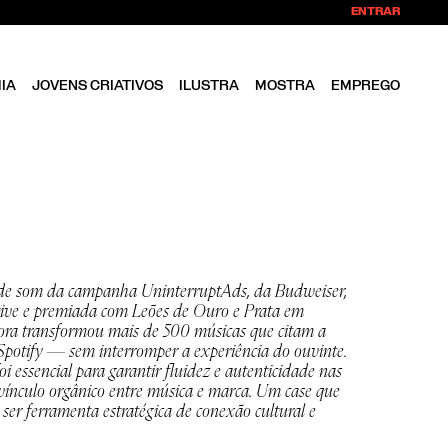
ENTRAR
IA
JOVENS CRIATIVOS
ILUSTRA
MOSTRA
EMPREGO
de som da campanha UninterruptAds, da Budweiser,
ative e premiada com Leões de Ouro e Prata em
ora transformou mais de 500 músicas que citam a
potify — sem interromper a experiência do ouvinte.
i essencial para garantir fluidez e autenticidade nas
 vínculo orgânico entre música e marca. Um case que
er ferramenta estratégica de conexão cultural e