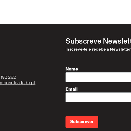
Subscreve Newslet
Inscreve-te e recebe a Newslette
Nome
3 192 292
dacriatividade.pt
Email