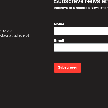
Subscreve Newslet
Inscreve-te e recebe a Newslette
Nome
3 192 292
dacriatividade.pt
Email