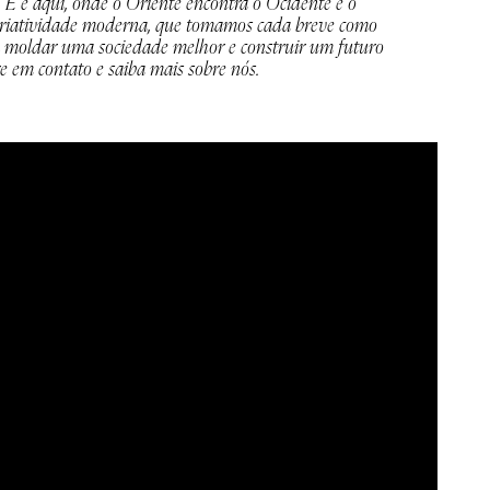
. E é aqui, onde o Oriente encontra o Ocidente e o
criatividade moderna, que tomamos cada breve como
 moldar uma sociedade melhor e construir um futuro
e em contato e saiba mais sobre nós.