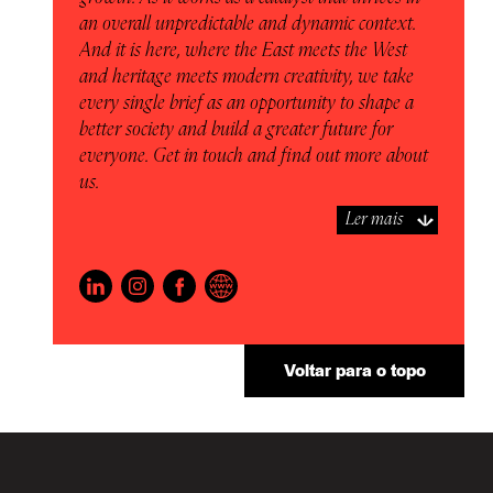
an overall unpredictable and dynamic context.
And it is here, where the East meets the West
and heritage meets modern creativity, we take
every single brief as an opportunity to shape a
better society and build a greater future for
everyone. Get in touch and find out more about
us.
Ler mais
Voltar para o topo