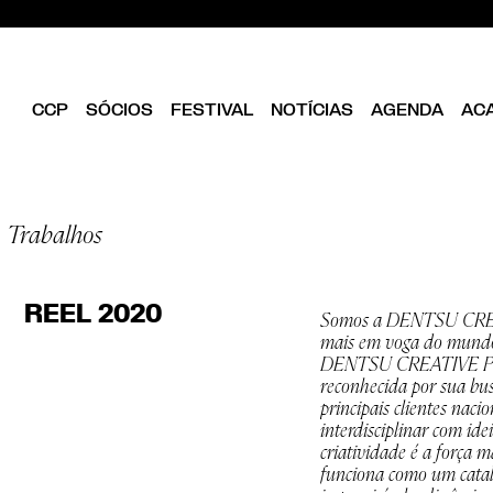
CCP
SÓCIOS
FESTIVAL
NOTÍCIAS
AGENDA
AC
CLUBE
EDIÇÃO ATUAL
SER SÓCIO
OBJETIVOS
EDICÕES PASSADAS
DIRETÓRIO
ESTATUTOS
Trabalhos
ANUÁRIOS CCP
VANTAGENS
DIREÇÃO
ILUSTRA33
FOLHA EM BRANCO
EQUIPA
ASSEMBLEIA GERAL
REEL 2020
Somos a DENTSU CREAT
CONSELHO FISCAL
mais em voga do mundo,
BIBLIOTECA CCP
DENTSU CREATIVE Portu
PARCEIROS
reconhecida por sua busc
EMPREENDEDORISMO
principais clientes naci
CRIATIVO DE LISBOA
interdisciplinar com ide
criatividade é a força
funciona como um catal