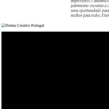
imprevisível e dinâmico
património encontra a 
uma oportunidade para
melhor para todos. Entr