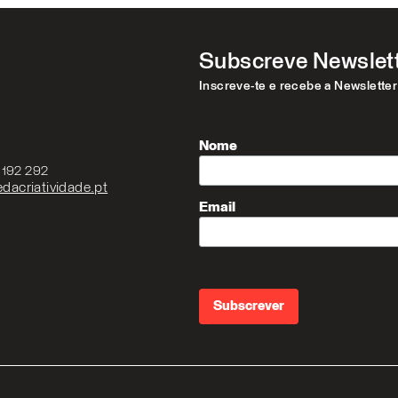
Subscreve Newslet
Inscreve-te e recebe a Newslette
Nome
3 192 292
dacriatividade.pt
Email