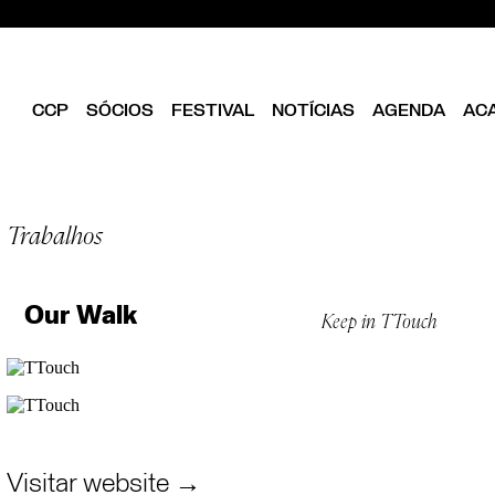
CCP
SÓCIOS
FESTIVAL
NOTÍCIAS
AGENDA
AC
CLUBE
EDIÇÃO ATUAL
SER SÓCIO
OBJETIVOS
EDICÕES PASSADAS
DIRETÓRIO
ESTATUTOS
Trabalhos
ANUÁRIOS CCP
VANTAGENS
DIREÇÃO
ILUSTRA33
FOLHA EM BRANCO
EQUIPA
ASSEMBLEIA GERAL
Our Walk
Keep in TTouch
CONSELHO FISCAL
BIBLIOTECA CCP
PARCEIROS
EMPREENDEDORISMO
CRIATIVO DE LISBOA
Visitar website →