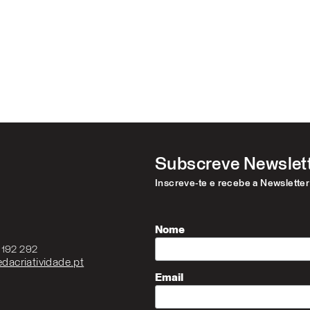
Subscreve Newslet
Inscreve-te e recebe a Newslette
Nome
3 192 292
dacriatividade.pt
Email