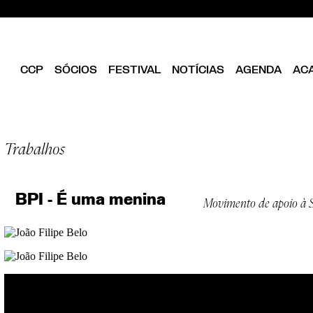
CCP
SÓCIOS
FESTIVAL
NOTÍCIAS
AGENDA
AC
CLUBE
EDIÇÃO ATUAL
SER SÓCIO
OBJETIVOS
EDICÕES PASSADAS
DIRETÓRIO
ESTATUTOS
Trabalhos
ANUÁRIOS CCP
VANTAGENS
DIREÇÃO
ILUSTRA33
FOLHA EM BRANCO
EQUIPA
ASSEMBLEIA GERAL
BPI - É uma menina
Movimento de apoio à S
CONSELHO FISCAL
BIBLIOTECA CCP
PARCEIROS
EMPREENDEDORISMO
CRIATIVO DE LISBOA