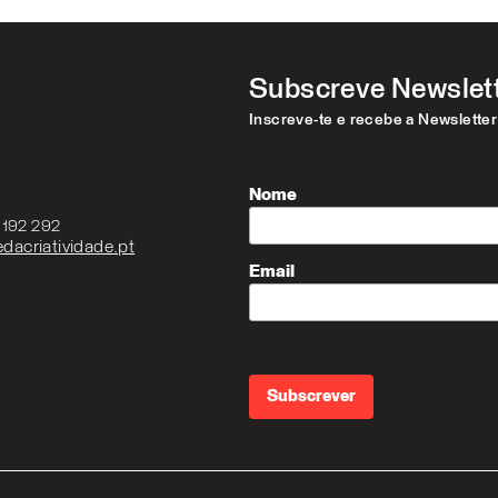
Subscreve Newslet
Inscreve-te e recebe a Newslette
Nome
3 192 292
dacriatividade.pt
Email