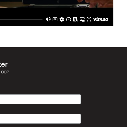
ter
r CCP