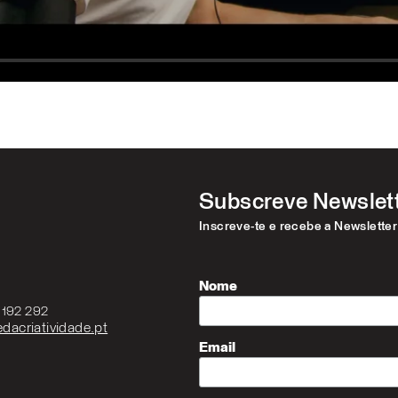
Subscreve Newslet
Inscreve-te e recebe a Newslette
Nome
3 192 292
dacriatividade.pt
Email