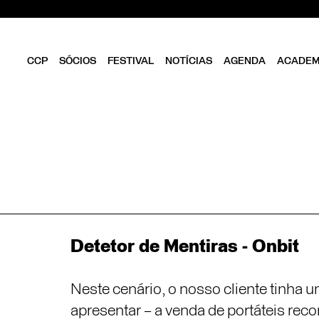
CCP
SÓCIOS
FESTIVAL
NOTÍCIAS
AGENDA
ACADEM
CLUBE
SER SÓCIO
OBJETIVOS
DIRETÓRIO
ESTATUTOS
VANTAGENS
DIREÇÃO
FOLHA EM BRANCO
EQUIPA
ASSEMBLEIA GERAL
CONSELHO FISCAL
BIBLIOTECA CCP
PARCEIROS
Detetor de Mentiras - Onbit
EMPREENDEDORISMO
CRIATIVO DE LISBOA
Neste cenário, o nosso cliente tinha
apresentar – a venda de portáteis 