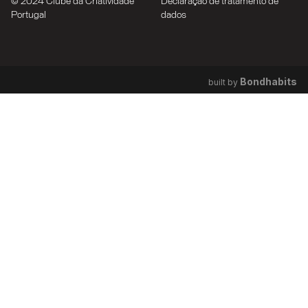
© 2024 Clube da Criatividade
Declaração de tratamento de
Portugal
dados
Bondhabits
built by