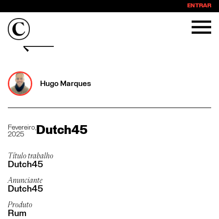
ENTRAR
Hugo Marques
Fevereiro,
Dutch45
2025
Título trabalho
Dutch45
Anunciante
Dutch45
Produto
Rum