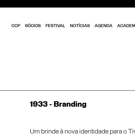
CCP
SÓCIOS
FESTIVAL
NOTÍCIAS
AGENDA
ACADEM
CLUBE
SER SÓCIO
OBJETIVOS
DIRETÓRIO
ESTATUTOS
VANTAGENS
DIREÇÃO
FOLHA EM BRANCO
EQUIPA
ASSEMBLEIA GERAL
CONSELHO FISCAL
BIBLIOTECA CCP
PARCEIROS
1933 - Branding
EMPREENDEDORISMO
CRIATIVO DE LISBOA
Um brinde à nova identidade para o Tivo