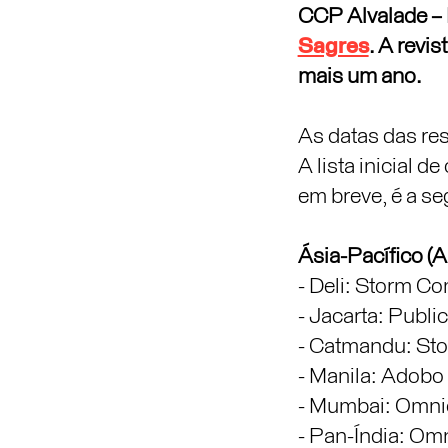
CCP Alvalade – 
Sagres
. A revis
mais um ano.
As datas das re
A lista inicial 
em breve, é a se
Ásia-Pacífico (
- Deli: Storm C
- Jacarta: Publi
- Catmandu: St
- Manila: Adobo
- Mumbai: Omni
- Pan-Índia: Omn