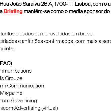
Rua João Saraiva 28 A, 1700-111 Lisboa, com o 
ta
Briefing
mantém-se como o media sponsor do 
stantes cidades serão reveladas em breve.
de cidades e anfitriões confirmados, com mais a s
guinte:
APAC)
ommunications
cis Groupe
orm Communication
 Magazine
com Advertising
icom Advertising (virtual)