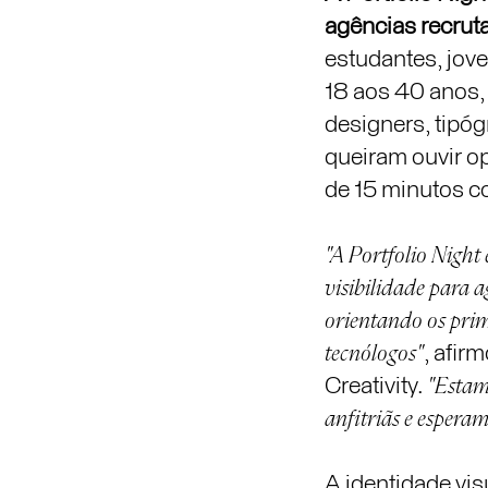
agências recrut
estudantes, jov
18 aos 40 anos, 
designers, tipóg
queiram ouvir op
de 15 minutos c
"A Portfolio Night
visibilidade para a
orientando os prime
tecnólogos"
, afi
Creativity.
"Estamo
anfitriãs e espera
A identidade vis