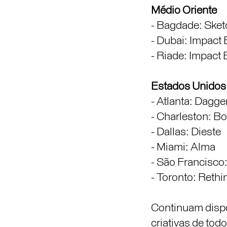
Médio Oriente
- Bagdade: Sketc
- Dubai: Impac
- Riade: Impac
Estados Unidos
- Atlanta: Dagge
- Charleston: Bo
- Dallas: Dieste
- Miami: Alma
- São Francisco
- Toronto: Rethi
Continuam dispo
criativas de to