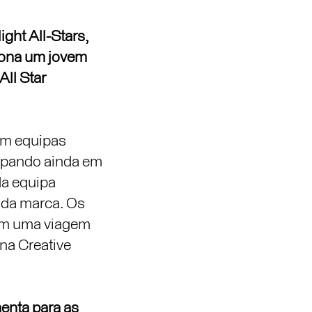
ght All-Stars,
ciona um jovem
All Star
em equipas
cipando ainda em
da equipa
s da marca. Os
ham uma viagem
na Creative
enta para as