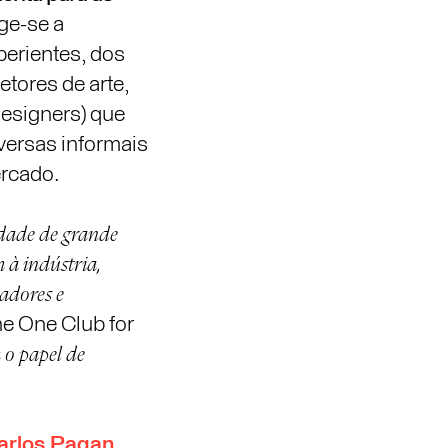
ge-se a
erientes, dos
etores de arte,
designers) que
versas informais
ercado.
idade de grande
m à indústria,
iadores e
e One Club for
 o papel de
arlos Pagan
,