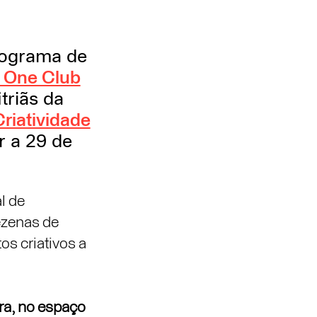
programa de
 One Club
triãs da
riatividade
r a 29 de
l de
ezenas de
os criativos a
ira, no espaço