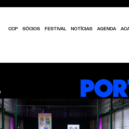
CCP
SÓCIOS
FESTIVAL
NOTÍCIAS
AGENDA
AC
CLUBE
EDIÇÃO ATUAL
SER SÓCIO
OBJETIVOS
EDICÕES PASSADAS
DIRETÓRIO
ESTATUTOS
ANUÁRIOS CCP
VANTAGENS
DIREÇÃO
ILUSTRA33
FOLHA EM BRANCO
EQUIPA
ASSEMBLEIA GERAL
CONSELHO FISCAL
BIBLIOTECA CCP
PARCEIROS
EMPREENDEDORISMO
CRIATIVO DE LISBOA