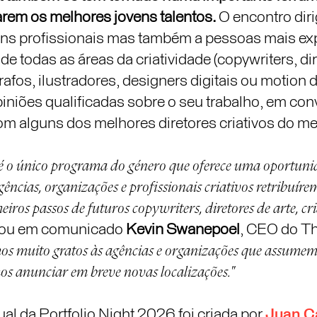
arem os melhores jovens talentos.
O encontro diri
ens profissionais mas também a pessoas mais exp
de todas as áreas da criatividade (copywriters, dir
rafos, ilustradores, designers digitais ou motion 
iniões qualificadas sobre o seu trabalho, em con
om alguns dos melhores diretores criativos do m
 é o único programa do género que oferece uma oportun
gências, organizações e profissionais criativos retribuíre
iros passos de futuros copywriters, diretores de arte, cr
rmou em comunicado
Kevin Swanepoel
, CEO do Th
s muito gratos às agências e organizações que assumem
mos anunciar em breve novas localizações."
ual da Portfolio Night 2026 foi criada por
Juan C