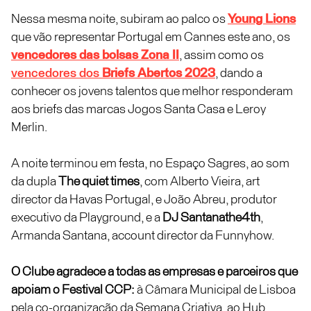
Nessa mesma noite, subiram ao palco os
Young Lions
que vão representar Portugal em Cannes este ano, os
vencedores das bolsas Zona II
, assim como os
vencedores dos
Briefs Abertos 2023
, dando a
conhecer os jovens talentos que melhor responderam
aos briefs das marcas Jogos Santa Casa e Leroy
Merlin.
A noite terminou em festa, no Espaço Sagres, ao som
da dupla
The quiet times
, com Alberto Vieira, art
director da Havas Portugal, e João Abreu, produtor
executivo da Playground, e a
DJ Santanathe4th
,
Armanda Santana, account director da Funnyhow.
O Clube agradece a todas as empresas e parceiros que
apoiam o Festival CCP:
à Câmara Municipal de Lisboa
pela co-organização da Semana Criativa, ao Hub