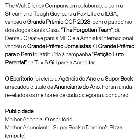
The Walt Disney Company em colaboração com a
Stream and Tough Guy, para a Fox Life e a ILGA,
venceu o
Grande Prémio CCP 2023
, com o patrocínio
dos Jogos Santa Casa.
“The Forgotten Team”
, da
Dentsu Creative para a MEO e a Amnistia Internacional,
venceu o
Grande Prémio Jornalistas
. O
Grande Prémio
para o Bem
foi atribuído à campanha
“Petição Luto
Parental”
da Tux & Gill para a Acreditar.
O Escritório
foi eleito a
Agência do Ano
e a
Super Bock
arrecadou o título de
Anunciante do Ano
. Foram ainda
revelados os melhores de cada categoria a concurso:
Publicidade
Melhor Agência: O escritório
Melhor Anunciante: Super Bock e Domino’s Pizza
(empate)