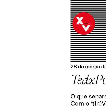
28 de março d
TedxPor
O que separ
Com o “(In)V