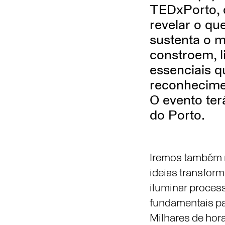
TEDxPorto, c
revelar o q
sustenta o 
constroem, l
essenciais 
reconhecime
O evento ter
do Porto.
Iremos também me
ideias transfor
iluminar process
fundamentais par
Milhares de hor