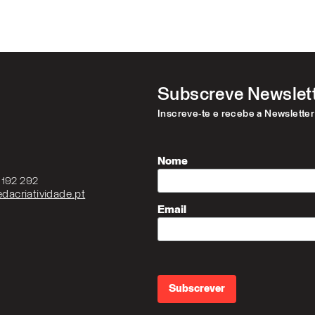
Subscreve Newslet
Inscreve-te e recebe a Newslette
Nome
3 192 292
dacriatividade.pt
Email