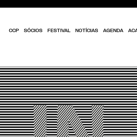
CCP
SÓCIOS
FESTIVAL
NOTÍCIAS
AGENDA
AC
CLUBE
EDIÇÃO ATUAL
SER SÓCIO
OBJETIVOS
EDICÕES PASSADAS
DIRETÓRIO
ESTATUTOS
ANUÁRIOS CCP
VANTAGENS
DIREÇÃO
ILUSTRA33
FOLHA EM BRANCO
EQUIPA
ASSEMBLEIA GERAL
CONSELHO FISCAL
BIBLIOTECA CCP
PARCEIROS
EMPREENDEDORISMO
CRIATIVO DE LISBOA