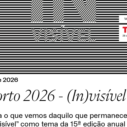
e 2026
to 2026 - (In)visível
a o que vemos daquilo que permanec
isível” como tema da 15ª edição anual