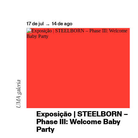
17
de
jul
14
de
ago
→
UMA galeria
Exposição | STEELBORN –
Phase III: Welcome Baby
Party