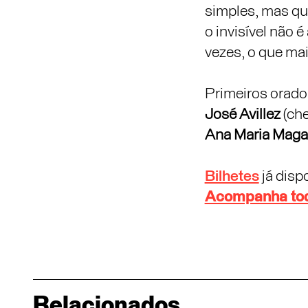
simples, mas que
o invisível não é
vezes, o que mai
Primeiros orado
José Avillez
(che
Ana Maria Magal
Bilhetes
já disp
Acompanha tod
Relacionados