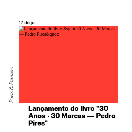
17
de
jul
Poets & Painters
Lançamento do livro "30
Anos · 30 Marcas — Pedro
Pires"