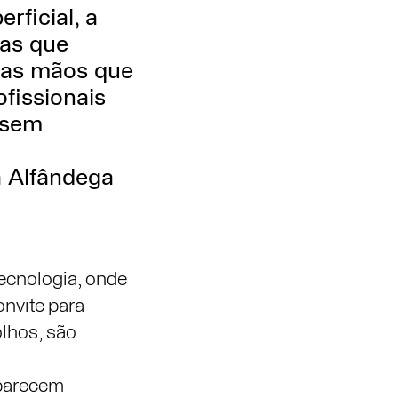
rficial, a
mas que
 as mãos que
fissionais
 sem
a Alfândega
tecnologia, onde
nvite para
olhos, são
 parecem