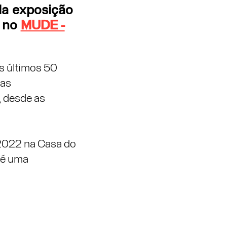
da exposição
" no
MUDE -
s últimos 50
vas
, desde as
2022 na Casa do
 é uma