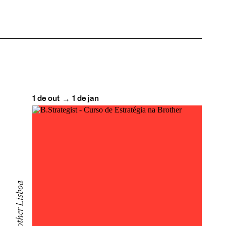
1
de
out
1
de
jan
→
Brother Lisboa