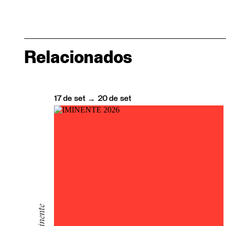
Relacionados
17
de
set
20
de
set
→
Iminente