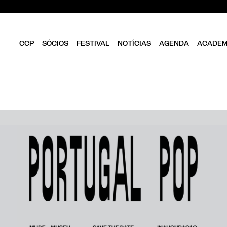
CCP
SÓCIOS
FESTIVAL
NOTÍCIAS
AGENDA
ACADEM
CLUBE
SER SÓCIO
OBJETIVOS
DIRETÓRIO
ESTATUTOS
VANTAGENS
DIREÇÃO
FOLHA EM BRANCO
EQUIPA
ASSEMBLEIA GERAL
CONSELHO FISCAL
BIBLIOTECA CCP
PARCEIROS
EMPREENDEDORISMO
CRIATIVO DE LISBOA