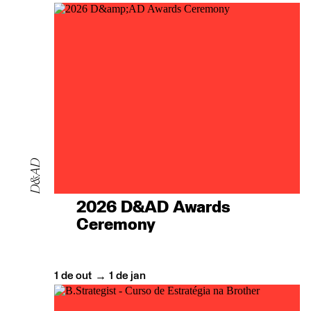
D&AD
2026 D&AD Awards
Ceremony
1
de
out
1
de
jan
→