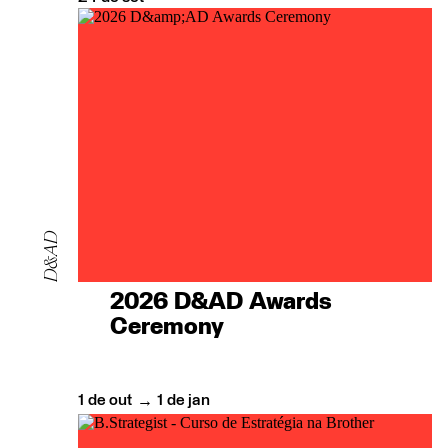
D&AD
2026 D&AD Awards
Ceremony
1
de
out
1
de
jan
→