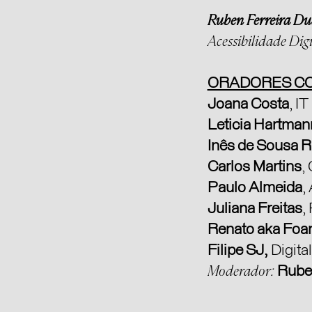
Ruben Ferreira Du
Acessibilidade Digi
ORADORES C
Joana Costa
, I
Leticia Hartman
Inês de Sousa 
Carlos Martins
,
Paulo Almeida
,
Juliana Freitas
,
Renato aka Fo
Filipe SJ,
Digita
Moderador:
Ruben