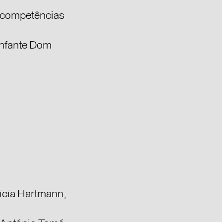
e competências
 Infante Dom
icia Hartmann,