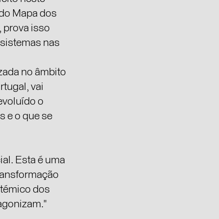
tudo Mapa dos
, prova isso
 sistemas nas
zada no âmbito
tugal, vai
evoluído o
 e o que se
ial. Esta é uma
transformação
stémico dos
tagonizam."