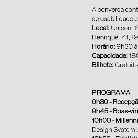
A conversa con
de usabilidade e
Local:
Unicorn S
Henrique 141, 1
Horário:
9h30 à
Capacidade:
18
Bilhete:
Gratuito
PROGRAMA
9h30 - Recepç
9h45 - Boas-vi
10h00 - Millen
Design System 