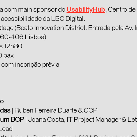
ta com main sponsor do
UsabilityHub
, Centro d
 acessibilidade da LBC Digital.
tage (Beato Innovation District. Entrada pela Av.
960-406 Lisboa)
s 12h30
0 pax
 com inscrição prévia
ão
ndas
| Ruben Ferreira Duarte & CCP
nium BCP
| Joana Costa, IT Project Manager & Let
Lead