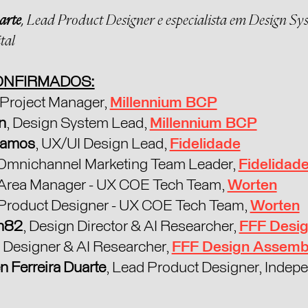
arte
, Lead Product Designer e especialista em Design Sy
tal
ONFIRMADOS:
T Project Manager,
Millennium BCP
n
, Design System Lead,
Millennium BCP
Ramos
, UX/UI Design Lead,
Fidelidade
 Omnichannel Marketing Team Leader,
Fidelidad
 Area Manager - UX COE Tech Team,
Worten
 Product Designer - UX COE Tech Team,
Worten
an82
, Design Director & AI Researcher,
FFF Desi
l Designer & AI Researcher,
FFF Design Assemb
 Ferreira Duarte
, Lead Product Designer, Indep