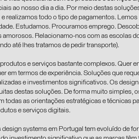
 & AI Researcher, FFF Design Assembly
ais ao nosso dia a dia. Por meio destas soluçõe
 e realizamos todo o tipo de pagamentos. Lemos 
idade. Estudamos. Procuramos emprego. Desco
sign Assembly e do AI✦cademy project, onde explora o impacto da IA no d
da C.I.A. (Comunidade de IA em Portugal).
 amorosos. Relacionamo-nos com as escolas do
Multimédia pelas Belas-Artes de Lisboa, começou o seu percurso em agênc
ndo até lhes tratamos de pedir transporte).
 mundo digital.
AI First, Human Always,
e
organizado por natureza, apaixonado por 
a pode amplificar a criatividade humana.
 produtos e serviços bastante complexos. Quer 
ead na Jisr, lidera no desenvolvimento de soluções de design para mercad
H e Finanças. Como co-fundador e investigador, ajuda equipas e indivíduos
uer em termos de experiência. Soluções que req
criativos e operacionais.
lizadas e investimentos significativos. Os desig
rabalhou em publicidade, design gráfico e produto, co-fundou projetos como
ce, e acumulou experiência em mercados globais, da Europa aos EUA.
itas destas soluções. De forma muito simples, o
todas as orientações estratégicas e técnicas pa
dutos e serviços digitais.
design systems em Portugal tem evoluído de fo
do investimento significativo que as marcas têm f