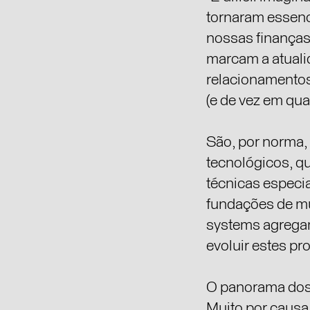
Digital Designer
tornaram essenci
Linkedin
nossas finanças
marcam a atual
Co-fundador da FFF De
criatividade digital e 
relacionamentos
Licenciado em Design 
(e de vez em qua
rapidamente abraçou o
Tem uma mentalidad
forma como a tecnologi
São, por norma,
Como Digital Design L
Oriente nas áreas de R
tecnológicos, q
AI nos seus processos 
técnicas especia
Nos últimos 13 anos, t
app e Flair marketpla
fundações de mu
systems agregam 
evoluir estes pro
O panorama dos 
Muito por causa 