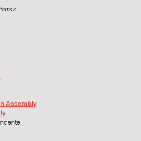
stems e
e
gn Assembly
ly
endente