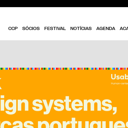
CCP
SÓCIOS
FESTIVAL
NOTÍCIAS
AGENDA
AC
CLUBE
EDIÇÃO ATUAL
SER SÓCIO
OBJETIVOS
EDICÕES PASSADAS
DIRETÓRIO
ESTATUTOS
ANUÁRIOS CCP
VANTAGENS
DIREÇÃO
ILUSTRA33
FOLHA EM BRANCO
EQUIPA
ASSEMBLEIA GERAL
CONSELHO FISCAL
BIBLIOTECA CCP
PARCEIROS
EMPREENDEDORISMO
CRIATIVO DE LISBOA