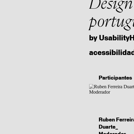
Design
portug
by Usability
acessibilida
Participantes
Ruben Ferreir
Duarte_