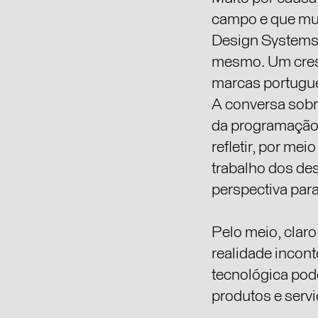
campo e que mui
Design Systems 
mesmo. Um cresc
marcas portugu
A conversa sobr
da programação 
refletir, por me
trabalho dos de
perspectiva para
Pelo meio, claro
realidade incon
tecnológica pod
produtos e servi