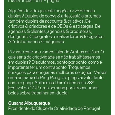
mas a dupla ficou. E pegou.
Alguém duvida que este negócio vive de boas
duplas? Duplas de copys & artes, está claro, mas
também duplas de accounts & criativos. De
criativos & criadores e de CEOs & estrategas. De
agências & clientes, agências & produtoras,
designers & tipógrafos e realizadores & fotógrafos.
Até de humanos & máquinas.
Por isso este ano vamos falar de Ambos os Dois. O
que seria da criatividade se não trabalhássemos
em duplas? Discutamos, ponto por ponto, como é
importante ter um contraponto. Troquemos
iterações para chegar às melhores soluções. Vai ser
uma semana de Ping Pong, e o ping vai valer tanto
como o pong. Ambos os Dois é o tema do 28º
Festival do CCP, uma semana para trocar umas
bolas sobre trabalhar em dupla.
Susana Albuquerque
Presidente do Clube da Criatividade de Portugal
_________