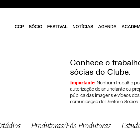
CCP
SÓCIO
FESTIVAL
NOTÍCIAS
AGENDA
ACADEM
CLUBE
SER SÓCIO
OBJETIVOS
DIRETÓRIO
ESTATUTOS
Conhece o trabalho
VANTAGENS
DIREÇÃO
sócias do Clube.
FOLHA EM BRANCO
EQUIPA
ASSEMBLEIA GERAL
Importante:
Nenhum trabalho pode 
CONSELHO FISCAL
autorização do anunciante ou prop
BIBLIOTECA CCP
pública das imagens e vídeos dos
PARCEIROS
comunicação do Diretório Sócios.
EMPREENDEDORISMO
CRIATIVO DE LISBOA
stúdios
Produtoras/Pós-Produtoras
Estud