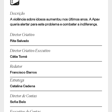
Shortlist
Descrição
A violência sobre idosos aumentou nos últimos anos. A Apav
Olhar para o lado é ser cúmplice
queria alertar para este problema e combater a indiferença.
Causas Sociais e Bem Público F2 - Causas Sociais e
Serviço Público
Diretor Criativo
Rita Salvado
Diretor Criativo Executivo
Cátia Tomé
Redator
Francisco Barros
Estratega
Catalina Cadena
Diretor de Contas
Sofia Belo