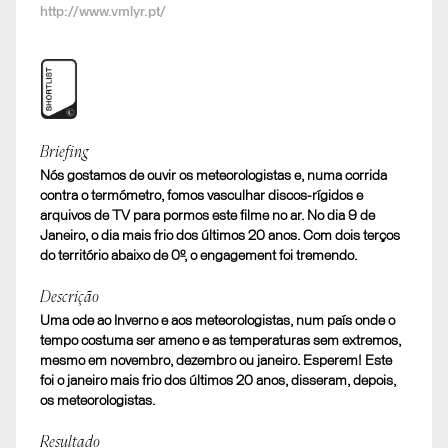
http://www.vmlyr.pt/
Shortlist
Briefing
Nós gostamos de ouvir os meteorologistas e, numa corrida
Isto é o Inverno
contra o termómetro, fomos vasculhar discos-rígidos e
E. SOCIAL AND CONTENT. Ação Digital em Tempo
arquivos de TV para pormos este filme no ar. No dia 9 de
Real
Janeiro, o dia mais frio dos últimos 20 anos. Com dois terços
do território abaixo de 0º, o engagement foi tremendo.
Descrição
Uma ode ao Inverno e aos meteorologistas, num país onde o
tempo costuma ser ameno e as temperaturas sem extremos,
mesmo em novembro, dezembro ou janeiro. Esperem! Este
foi o janeiro mais frio dos últimos 20 anos, disseram, depois,
os meteorologistas.
Resultado