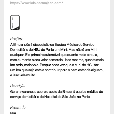
https://www.lola-normajean.com/
Shortlist
Briefing
A Bmcar pôs à disposição da Equipa Médica do Serviço
Drive of Life
Domiciliário do HSJ do Porto um Mini. Mas não é um Mini
B. RELAÇÕES PÚBLICAS. Ação de Patrocínio
qualquer. É o primeiro automóvel que quanto mais circula,
mas aumenta o seu valor comercial. Isso mesmo, quanto mais
km roda, mais vale. Porque cada vez que o Mini do HSJ faz
um km que seja está a contribuir para o bem estar de alguém,
e isso vale muito.
Descrição
Gerar awareness sobre o apoio da Bmcar à equipa médica de
serviço domiciliário do Hospital de São João no Porto.
Resultado
N/A