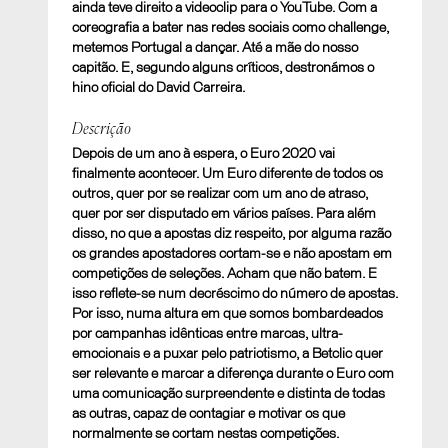
ainda teve direito a videoclip para o YouTube. Com a
coreografia a bater nas redes sociais como challenge,
metemos Portugal a dançar. Até a mãe do nosso
capitão. E, segundo alguns críticos, destronámos o
hino oficial do David Carreira.
Descrição
Depois de um ano à espera, o Euro 2020 vai
finalmente acontecer. Um Euro diferente de todos os
outros, quer por se realizar com um ano de atraso,
quer por ser disputado em vários países. Para além
disso, no que a apostas diz respeito, por alguma razão
os grandes apostadores cortam-se e não apostam em
competições de seleções. Acham que não batem. E
isso reflete-se num decréscimo do número de apostas.
Por isso, numa altura em que somos bombardeados
por campanhas idênticas entre marcas, ultra-
emocionais e a puxar pelo patriotismo, a Betclic quer
ser relevante e marcar a diferença durante o Euro com
uma comunicação surpreendente e distinta de todas
as outras, capaz de contagiar e motivar os que
normalmente se cortam nestas competições.