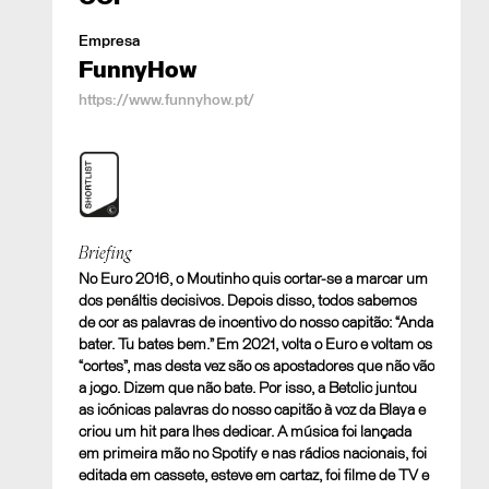
Empresa
FunnyHow
https://www.funnyhow.pt/
Shortlist
Briefing
No Euro 2016, o Moutinho quis cortar-se a marcar um
Este €uro Vai Bater
dos penáltis decisivos. Depois disso, todos sabemos
B. EXPERIÊNCIA DIGITAL. Conteúdo de Marca
de cor as palavras de incentivo do nosso capitão: “Anda
bater. Tu bates bem.” Em 2021, volta o Euro e voltam os
“cortes”, mas desta vez são os apostadores que não vão
a jogo. Dizem que não bate. Por isso, a Betclic juntou
as icónicas palavras do nosso capitão à voz da Blaya e
criou um hit para lhes dedicar. A música foi lançada
em primeira mão no Spotify e nas rádios nacionais, foi
editada em cassete, esteve em cartaz, foi filme de TV e