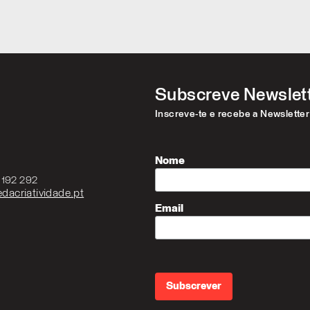
Subscreve Newslet
Inscreve-te e recebe a Newslette
Nome
3 192 292
dacriatividade.pt
Email