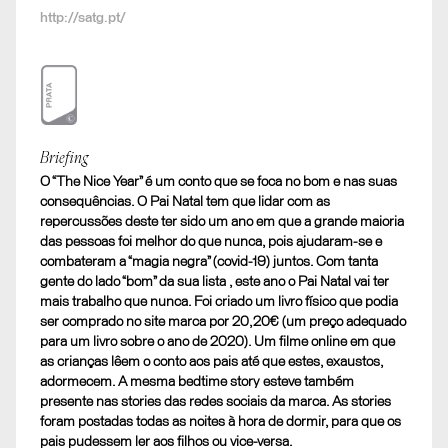
http://satg.pt/
Prata
Briefing
O “The Nice Year” é um conto que se foca no bom e nas suas
D. CRAFT. Copy
consequências. O Pai Natal tem que lidar com as
repercussões deste ter sido um ano em que a grande maioria
das pessoas foi melhor do que nunca, pois ajudaram-se e
combateram a “magia negra” (covid-19) juntos. Com tanta
gente do lado “bom” da sua lista , este ano o Pai Natal vai ter
mais trabalho que nunca. Foi criado um livro físico que podia
ser comprado no site marca por 20,20€ (um preço adequado
para um livro sobre o ano de 2020). Um filme online em que
as crianças lêem o conto aos pais até que estes, exaustos,
adormecem. A mesma bedtime story esteve também
presente nas stories das redes sociais da marca. As stories
foram postadas todas as noites à hora de dormir, para que os
pais pudessem ler aos filhos ou vice-versa.