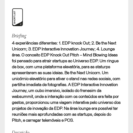
Shortlist
Briefing
4 experiências diferentes: 1. EDP knock Out; 2. Be the Next
EDP Knock Out Pitch @ Web Summit’19
Unicorn; 3. EDP Interactive Innovation Journey; 4. Lounge
C. EVENTOS E ATIVAÇÃO. Evento para o Consumidor
área. O conceito EDP Knock Out Pitch – Mind Blowing Ideas
foi pensado para atrair startups ao Universo EDP. Um ringue
de box, com uma plataforma elevatória, para as staturps
apresentarem as suas ideias. Be the Next Unicorn. Um
unicórnio elevatório para ativar o stand nas redes sociais, com
partilha imediata de fotografias. A EDP Interactive Innovation
Journey, um cubo imersivo, isolado do frenesim da
websummit, onde a interação com os conteúdos era feita por
gestos, proporcionou uma viagem interativa pelo universo dos
projetos de inovação da EDP. Na área lounge era possível ter
reuniões mais aprofundadas com as startups, depois do
Pitch, e carregar telemóveis e PCS.
Descrição