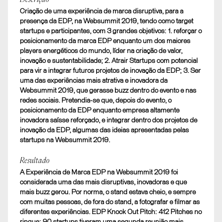
Criação de uma experiência de marca disruptiva, para a
presença da EDP, na Websummit 2019, tendo como target
startups e participantes, com 3 grandes objetivos: 1. reforçar o
posicionamento da marca EDP enquanto um dos maiores
players energéticos do mundo, líder na criação de valor,
inovação e sustentabilidade; 2. Atrair Startups com potencial
para vir a integrar futuros projetos de inovação da EDP; 3. Ser
uma das experiências mais atrativa e inovadora da
Websummit 2019, que gerasse buzz dentro do evento e nas
redes sociais. Pretendia-se que, depois do evento, o
posicionamento da EDP enquanto empresa altamente
inovadora saísse reforçado, e integrar dentro dos projetos de
inovação da EDP, algumas das ideias apresentadas pelas
startups na Websummit 2019.
Resultado
A Experiência de Marca EDP na Websummit 2019 foi
considerada uma das mais disruptivas, inovadoras e que
mais buzz gerou. Por norma, o stand estava cheio, e sempre
com muitas pessoas, de fora do stand, a fotografar e filmar as
diferentes experiências. EDP Knock Out Pitch: 412 Pitches no
ringue; 90 startups tiveram uma segunda reunião mais