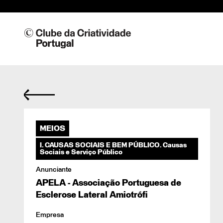
Res
MEIOS
01/
I. CAUSAS SOCIAIS E BEM PÚBLICO. Causas
Sociais e Serviço Público
Anunciante
APELA - Associação Portuguesa de
Esclerose Lateral Amiotrófi
Empresa