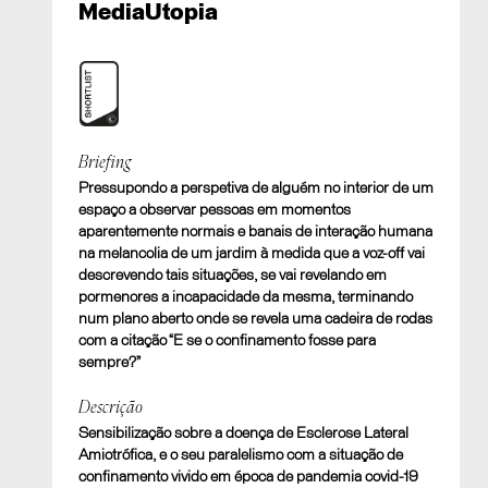
MediaUtopia
Shortlist
Briefing
Pressupondo a perspetiva de alguém no interior de um
“E se o confinamento fosse para sempre?”
espaço a observar pessoas em momentos
I. CAUSAS SOCIAIS E BEM PÚBLICO. Causas
aparentemente normais e banais de interação humana
Sociais e Serviço Público
na melancolia de um jardim à medida que a voz-off vai
descrevendo tais situações, se vai revelando em
pormenores a incapacidade da mesma, terminando
num plano aberto onde se revela uma cadeira de rodas
com a citação “E se o confinamento fosse para
sempre?”
Descrição
Sensibilização sobre a doença de Esclerose Lateral
Amiotrófica, e o seu paralelismo com a situação de
confinamento vivido em época de pandemia covid-19