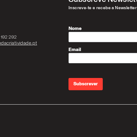
Inscreve-te e recebe a Newslette
Nome
3 192 292
dacriatividade.pt
Email