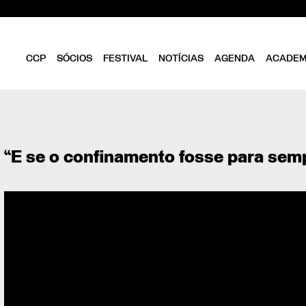
CCP
SÓCIOS
FESTIVAL
NOTÍCIAS
AGENDA
ACADEM
CLUBE
SER SÓCIO
OBJETIVOS
DIRETÓRIO
ESTATUTOS
VANTAGENS
DIREÇÃO
“E se o confinamento fosse para sem
FOLHA EM BRANCO
EQUIPA
ponsável
ASSEMBLEIA GERAL
04/2021
CONSELHO FISCAL
BIBLIOTECA CCP
PARCEIROS
EMPREENDEDORISMO
CRIATIVO DE LISBOA