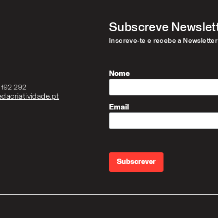
Subscreve Newslet
Inscreve-te e recebe a Newslette
Nome
3 192 292
dacriatividade.pt
Email