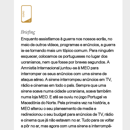
Ouro
Briefing
Enquanto assistíamos à guerra nos nossos ecrãs, no
Breaking Sirens
meio de outros vídeos, programas e anúncios, a guerra
A. TELEVISÃO. Melhor utilização de Televisão
ia-se tornando mais um tópico comum. Para ninguém
esquecer, colocamos os portugueses no lugar dos
ucranianos, nem que fosse por breves segundos. A
Amnistia Internacional juntou-se à MEO para
interromper os seus anúncios com uma sirene de
ataque aéreo. A sirene interrompeu anúncios em TV,
rádio e cinemas em todo o país. Sempre que uma
sirene soava numa cidade ucraniana, soava também
numa loja MEO. E até se ouviu no jogo Portugal vs
Macedónia do Norte. Pela primeira vez na história, a
MEO alterou o seu planeamento de media e
redirecionou o seu budget para anúncios de TV, rádio
e cinema que já não estavam no ar. Tudo para os voltar
a pôr no ar, mas agora com uma sirene a interrompê-