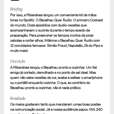
Shortlist
Briefing
Por isso, a Riberalves lançou um conveniente kit de mãos
Riberalves – O Bacalhau Quer Áudio
livres no Spotify: O Bacalhau Quer Áudio: O primeiro Codcast
B. RELAÇÕES PÚBLICAS. Ação B2C
do mundo. Doze episódios com áudio-receitas que
acompanhavam o ouvinte durante o tempo exacto de
preparação. Para preencher os tempos mortos de picar
cebolas e cortar alhos, fritámos o Bacalhau Quer Áudio com
12 convidados famosos: Simão Freud, Napoleão, Zé do Pipo e
muito mais!
Descrição
A Riberalves lançou o Bacalhau pronto a cozinhar. Um fiel
amigo já cortado, demolhado e no ponto de sal ideal. Mas
quem não sabe receitas de cor, acaba a saltear o smartphone
ou o portátil enquanto cozinha. O que, ao contrário do
Bacalhau pronto a cozinhar, não é nada prático.
Resultado
Os meios gostaram tanto que mandaram umas boas postas
na comunicação social. Já a nossa audiência papou 144.240