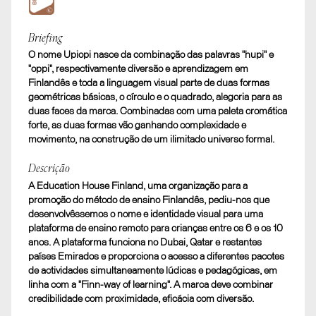
Bronze
Briefing
O nome Upiopi nasce da combinação das palavras "hupi" e
Upiopi
"oppi", respectivamente diversão e aprendizagem em
A. BRANDING. Imagem Corporativa para Pequenas
Finlandês e toda a linguagem visual parte de duas formas
Empresas
geométricas básicas, o círculo e o quadrado, alegoria para as
duas faces da marca. Combinadas com uma paleta cromática
forte, as duas formas vão ganhando complexidade e
movimento, na construção de um ilimitado universo formal.
Descrição
A Education House Finland, uma organização para a
promoção do método de ensino Finlandês, pediu-nos que
desenvolvêssemos o nome e identidade visual para uma
plataforma de ensino remoto para crianças entre os 6 e os 10
anos. A plataforma funciona no Dubai, Qatar e restantes
países Emirados e proporciona o acesso a diferentes pacotes
de actividades simultaneamente lúdicas e pedagógicas, em
linha com a "Finn-way of learning". A marca deve combinar
credibilidade com proximidade, eficácia com diversão.