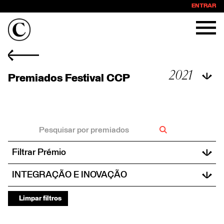
ENTRAR
2021
Premiados Festival CCP
2017
2018
2020
2021
2022
Filtrar Prémio
2023
Prata
INTEGRAÇÃO E INOVAÇÃO
Shortlist
CRAFT
VER TODOS
Bronze
Limpar filtros
DESIGN
Ouro
DIGITAL E SOCIAL