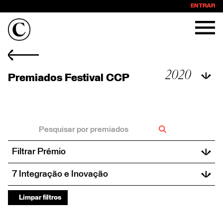
ENTRAR
2020
Premiados Festival CCP
2017
2018
2020
2021
2022
Filtrar Prémio
2023
Prata
7 Integração e Inovação
Shortlist
1 Publicidade
VER TODOS
Bronze
Limpar filtros
2 Design
Ouro
3 Digital e Social